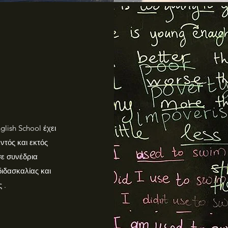
lish School έχει
ντός και εκτός
σε συνέδρια
διδασκαλίας και
ς .