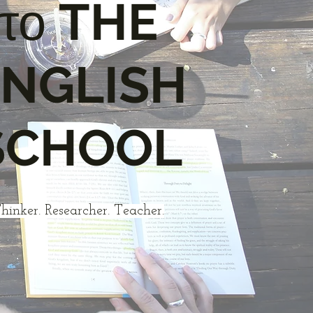
το
THE
ENGLISH
SCHOOL
hinker. Researcher. Teacher.